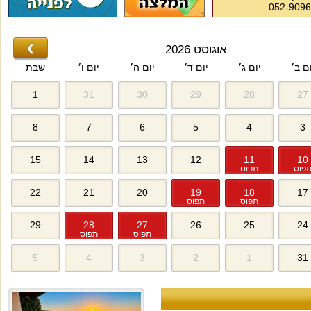
052-909
❯
אוגוסט 2026
ום ב׳
יום ג׳
יום ד׳
יום ה׳
יום ו׳
שבת
1
31
30
29
28
27
8
7
6
5
4
3
15
14
13
12
11
10
פוס
תפוס
22
21
20
19
18
17
תפוס
תפוס
29
28
27
26
25
24
תפוס
תפוס
5
4
3
2
1
31