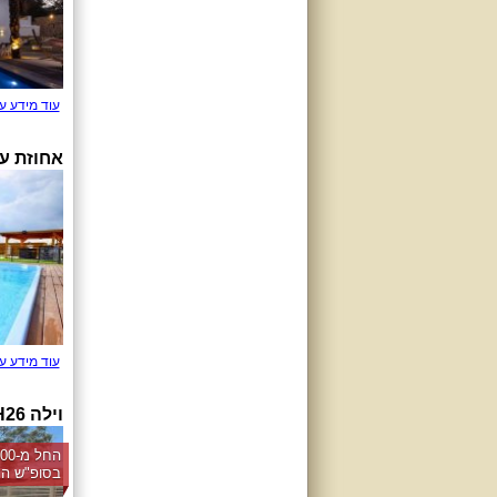
עוד מידע ע
אחוזת ע
עוד מידע ע
וילה H26
בסופ"ש הק