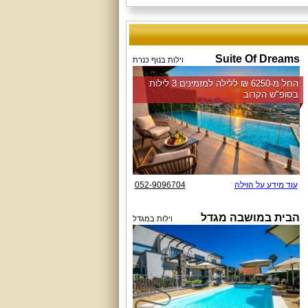
Suite Of Dreams
וילות בנוף כנרת
החל מ-‏6250 ₪ ללילה למזמינים 3 לילות
בסופ"ש הקרוב
עוד מידע על הוילה
052-9096704
הבית במושבה מגדל
וילות במגדל