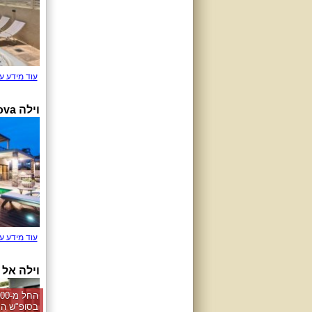
עוד מידע ע
וילה Terra Nova
עוד מידע ע
וילה אל
בסופ"ש הק