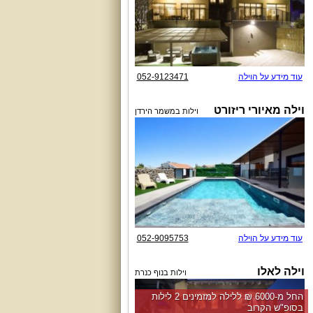
עוד מידע על הוילה
052-9123471
וילה מאיורי ריזורט
וילות במשמר הירדן
עוד מידע על הוילה
052-9095753
וילה לאלו
וילות בנוף כנרת
החל מ-‏6000 ₪ ללילה למזמינים 2 לילות
בסופ"ש הקרוב