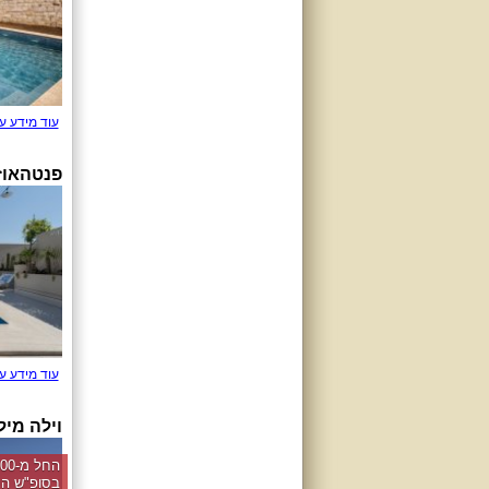
עוד מידע ע
פנטהאוז
עוד מידע ע
וילה מיל
בסופ"ש הק