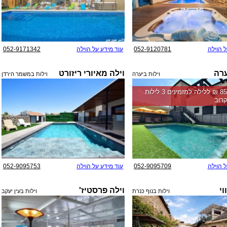
ל הוילה
052-9120781
עוד מידע על הוילה
052-9171342
ערה
וילה מאיורי ריזורט
וילות ביערה
וילות במשמר הירדן
החל מ-‏8500 ₪ ללילה למזמינים 3 לילות
רוב
ל הוילה
052-9095709
עוד מידע על הוילה
052-9095753
וי
וילה פרסטיז'
וילות בנוף כנרת
וילות בעין יעקב