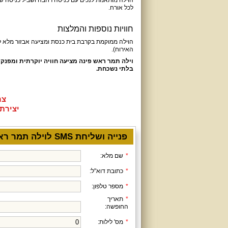
הוילה מותאמת לנכים עם כניסה רחבה ושביל כניסה שטו
לכל אורח.
חוויות נוספות והמלצות
הוילה ממוקמת בקרבת בית כנסת ומציעה אבזור מלא לצ
האירוח).
וילה תמר ראש פינה מציעה חוויה יוקרתית ומפנקת 
בלתי נשכחת.
צר
יצירת קש
פנייה ושליחת SMS לוילה תמר ראש פינה
*
שם מלא:
*
כתובת דוא"ל:
*
מספר טלפון:
*
תאריך
החופשה:
*
מס' לילות: