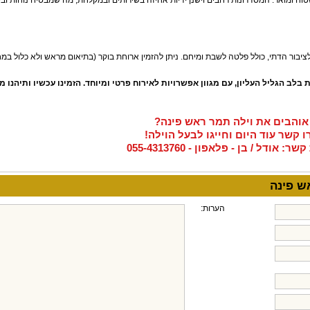
ח ומואר. המסדרונות רחבים וישנן ידיות אחיזה בשירותים ובמקלחת, מה שמבטיח נוחות ובי
יבור הדתי, כולל פלטה לשבת ומיחם. ניתן להזמין ארוחת בוקר (בתיאום מראש ולא כלול במח
בלב הגליל העליון, עם מגוון אפשרויות לאירוח פרטי ומיוחד. הזמינו עכשיו ותיהנו מ
אוהבים את וילה תמר ראש פינה?
ו קשר עוד היום וחייגו לבעל הוילה!
ר: אודל / בן - פלאפון - 055-4313760
הערות: