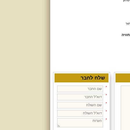
טחון
יר
חוויה
שלח לחבר
*
*
*
*
*