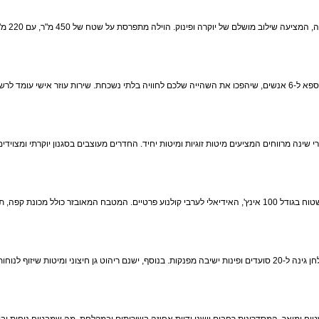
ברוכים הבאים לוילה תמר, פנינה קסומה בלב ראש פינה, המציעה שילוב מושלם של
הוילה כוללת בריכה בנוייה מחוממת ומגודרת, וכן ג'קוזי ספא ל-6 אנשים, שיהפכו את השהייה שלכם לחוויה בלתי נשכחת. שירות עוזר אישי עומד
תמר מתאימה למשפחות, זוגות וקבוצות, עם 4 חדרי שינה מרווחים המציעים מיטות זוגיות ומיטות יחיד. החדרים מעוצבים בסגנון יוקרתי ומצו
הסלון המרווח מכיל מערכת ישיבה ל-20 אנשים ומסך שטוח בגודל 100 אינץ', האידיאלי לערבי קולנוע פרטיים. המטבח המאובזר כולל מכונת קפה,
המתחם החיצוני של הוילה כולל עמדת מנגל BBQ, שולחן גינה ל-20 סועדים ופינות ישיבה מפנקות. בנוסף, ישנם ריהוט גן חיצוני ומיטות שיזוף לנוחו