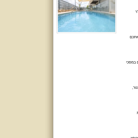
 יוקרה ופינוק. הוילה מתפרסת על שטח של 450 מ"ר, עם 220 מ"ר
 לרשותכם
ידים במסכי
 תנור,
ת