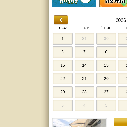
❯
ד׳
יום ה׳
יום ו׳
שבת
1
31
30
8
7
6
15
14
13
22
21
20
29
28
27
5
4
3