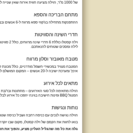
של 1000 מ"ר, הוילה מציעה חווית אירוח שאין שנייה לה.
מתחם הבריכה והספא
ההתפנקות מתחילה בג'קוזי ספא מרווח ל-6 אנשים ובבריכה בנוייה מחוממת, מגודרת ומקורה, המבטיחה חווית שחייה מושלמת בכל עונות השנה.
חדרי השינה והסוויטות
וילה קסטל
לילה ומסכים שטוחים להנאתכם.
מטבח מאובזר וסלון מרווח
אינץ' ומערכת ישיבה ל-20 אנשים – המקום המושלם לאירוח משפחתי או חברתי.
מתאים לכל אירוע
המנגל BBQ ופינות הישיבה בגינה יהפכו כל אירוע לבלתי נשכח.
נוחות ונגישות
הוילה נגישה לנכים עם כניסה רחבה ושביל כניסה שטוח ומואר. חניה זמינה ל-20 רכבים, 
בואו לחוות את הקסם של וילה קסטלו, מקום שבו יוקר
גלה את כל מה שהגליל העליון מציע, והפוך את ח