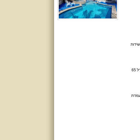
ת, שידות
המטבח מצויד במכשירי חשמל מודרניים, כולל מכונת קפה, תמי 4, ומקרר נוסף – כל מה שצריך להכנת ארוחות גורמה. בסלון תמצאו מסך שטוח בגודל 65
נשים (בתיאום מראש). עמדת