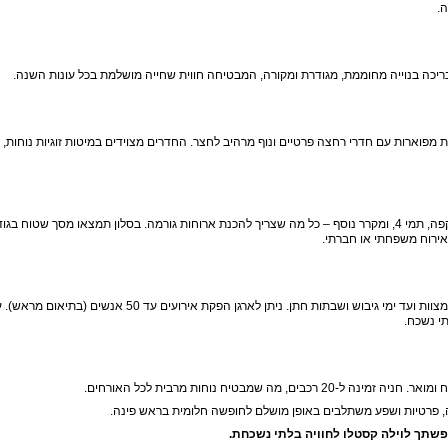
ו כוללת 6 חדרי שינה מרווחים, כולל 2 סוויטות מפוארות עם חדרי רחצה פרטיים ונוף מרהיב לחצר. החדרים מצוידים במיטות זוגיות נוחו
הוילה מתאימה לכל סוגי האירועים – מחתונות ובר/בת מצוות ועד ימי גיבוש ושבתות חתן. ניתן לארגן הפקת אירועים עד 50 א
מה שמבטיח נוחות מרבית לכל האורחים.
ה, פרטיות ושפע משתלבים באופן מושלם לחופשה חלומית בראש פינה.
ופשתך לוילה קסטלו לחוויה בלתי נשכחת.