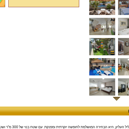
וילה קסטלו, הממוקמת בלב ראש פינה הפסטורלית בגליל העליון, היא הבחירה המוש