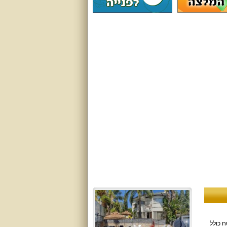
למת לחופשה יוקרתית ומפנקת. עם שטח בנוי של 300 מ"ר ושטח כולל