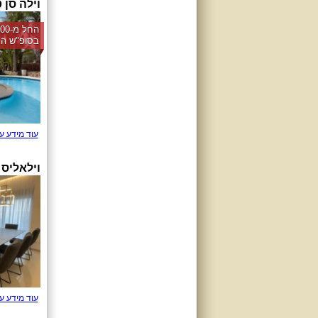
וילה סן 
בסופ"ש הק
עוד מידע ע
וילאליס 
עוד מידע ע