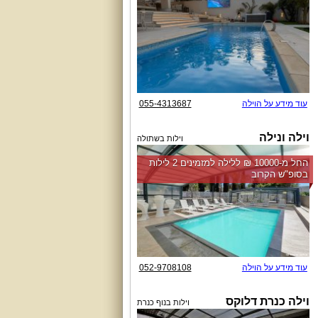
עוד מידע על הוילה
055-4313687
וילה ונילה
וילות בשתולה
החל מ-‏10000 ₪ ללילה למזמינים 2 לילות
בסופ"ש הקרוב
עוד מידע על הוילה
052-9708108
וילה כנרת דלוקס
וילות בנוף כנרת