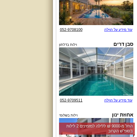
עוד מידע על הוילה
052-9708100
סבן דרים
וילות בדלתון
עוד מידע על הוילה
052-9709511
אחוזת ינון
וילות בשלומי
החל מ-‏9000 ₪ ללילה למזמינים 2 לילות
בסופ"ש הקרוב