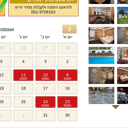
וילה אחוזת נתיב - מחירים:
לתיאום הזמנה ולקבלת מחיר חייגו
052-9708163
❮
אוגוסט 2026
יום א׳
יום ב׳
יום ג׳
יום 
29
28
27
26
5
4
3
2
12
11
10
9
תפוס
תפוס
תפוס
19
18
17
16
26
25
24
23
תפוס
תפוס
2
1
31
30