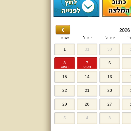
❯
ד׳
יום ה׳
יום ו׳
שבת
1
31
30
8
7
6
תפוס
תפוס
15
14
13
22
21
20
29
28
27
5
4
3