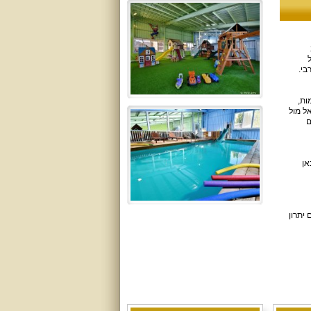
בי.
ות,
ל מול
ם
אן
 יתרון