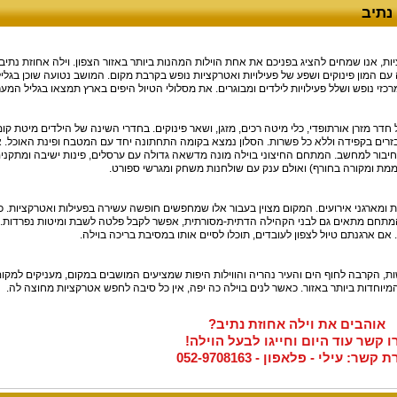
נתיב
, אנו שמחים להציג בפניכם את אחת הוילות המהנות ביותר באזור הצפון. וילה אחוזת נתיב
המון פינוקים ושפע של פעילויות ואטרקציות נופש בקרבת מקום. המושב נטועה שוכן בגליל
כזי נופש ושלל פעילויות לילדים ומבוגרים. את מסלולי הטיול היפים בארץ תמצאו בגליל המער
ל חדר מזרן אורתופדי, כלי מיטה רכים, מזגן, ושאר פינוקים. בחדרי השינה של הילדים מיטת קומ
רים בקפידה וללא כל פשרות. הסלון נמצא בקומה התחתונה יחד עם המטבח ופינת האוכל. א
 חיבור למחשב. המתחם החיצוני בוילה מונה מדשאה גדולה עם ערסלים, פינות ישיבה ומתקני
וממת ומקורה בחורף) ואולם ענק עם שולחנות משחק ומגרשי ספורט.
 ומארגני אירועים. המקום מצוין בעבור אלו שמחפשים חופשה עשירה בפעילות ואטרקציות. כ
ד. המתחם מתאים גם לבני הקהילה הדתית-מסורתית, אפשר לקבל פלטה לשבת ומיטות נפרדות.
 אם ארגנתם טיול לצפון לעובדים, תוכלו לסיים אותו במסיבת בריכה בוילה.
ות, הקרבה לחוף הים והעיר נהריה והווילות היפות שמציעים המושבים במקום, מעניקים למקום
מיוחדות ביותר באזור. כאשר לנים בוילה כה יפה, אין כל סיבה לחפש אטרקציות מחוצה לה.
אוהבים את וילה אחוזת נתיב?
ו קשר עוד היום וחייגו לבעל הוילה!
 קשר: עילי - פלאפון - 052-9708163