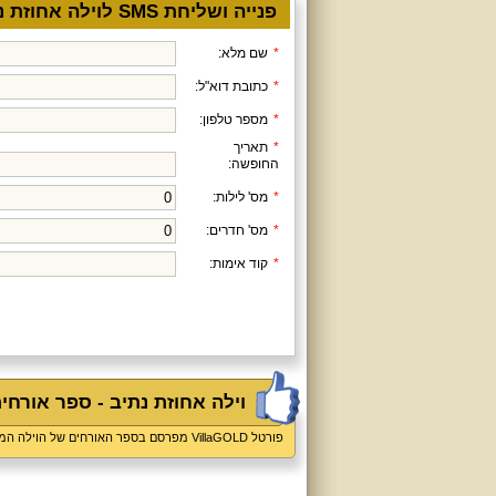
פנייה ושליחת SMS לוילה אחוזת נתיב
*
שם מלא:
*
כתובת דוא"ל:
*
מספר טלפון:
*
תאריך
החופשה:
*
מס' לילות:
*
מס' חדרים:
*
קוד אימות:
וילה אחוזת נתיב - ספר אורחי
פורטל VillaGOLD מפרסם בספר האורחים של הוילה המלצות גולשים שביקרו בוילה בלבד, כל המלצה נבדקת ותאושר על ידי עורכי "וילה גולד"