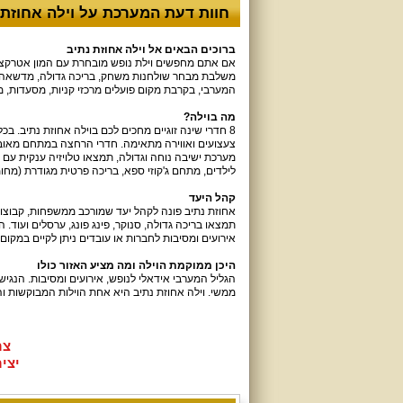
חוות דעת המערכת על וילה אחוזת 
ברוכים הבאים אל וילה אחוזת נתיב
אם אתם מחפשים וילת נופש מובחרת עם המון אטרקציות
משלבת מבחר שולחנות משחק, בריכה גדולה, מדשאה עם 
המערבי, בקרבת מקום פועלים מרכזי קניות, מסעדות, מר
מה בוילה?
8 חדרי שינה זוגיים מחכים לכם בוילה אחוזת נתיב. בכ
צעצועים ואווירה מתאימה. חדרי הרחצה במתחם מאובז
מערכת ישיבה נוחה וגדולה, תמצאו טלויזיה ענקית עם
לילדים, מתחם ג'קוזי ספא, בריכה פרטית מגודרת (מח
קהל היעד
אחוזת נתיב פונה לקהל יעד שמורכב ממשפחות, קבוצות
תמצאו בריכה גדולה, סנוקר, פינג פונג, ערסלים ועו
אירועים ומסיבות לחברות או עובדים ניתן לקיים במקום.
היכן ממוקמת הוילה ומה מציע האזור כולו
הגליל המערבי אידאלי לנופש, אירועים ומסיבות. הנגיש
ממשי. וילה אחוזת נתיב היא אחת הוילות המבוקשות וה
צר
יצירת